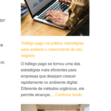
tor
Tráfego pago na prática: estratégias
de
para acelerar o crescimento do seu
negócio
am
O tráfego pago se tornou uma das
estratégias mais eficientes para
empresas que desejam crescer
rapidamente no ambiente digital.
Diferente de métodos orgânicos, ele
permite alcançar…
Continue lendo