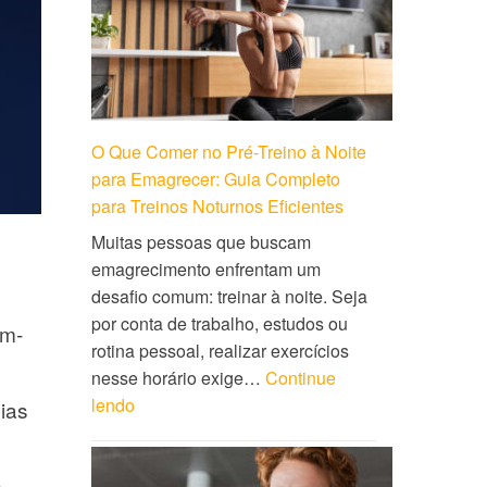
O Que Comer no Pré-Treino à Noite
para Emagrecer: Guia Completo
para Treinos Noturnos Eficientes
Muitas pessoas que buscam
emagrecimento enfrentam um
desafio comum: treinar à noite. Seja
por conta de trabalho, estudos ou
em-
rotina pessoal, realizar exercícios
nesse horário exige…
Continue
lendo
ias
s