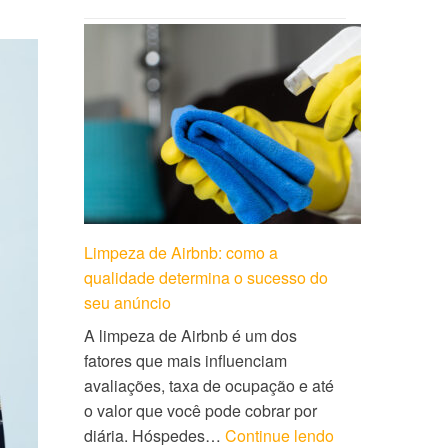
Limpeza de Airbnb: como a
qualidade determina o sucesso do
seu anúncio
A limpeza de Airbnb é um dos
fatores que mais influenciam
avaliações, taxa de ocupação e até
o valor que você pode cobrar por
diária. Hóspedes…
Continue lendo