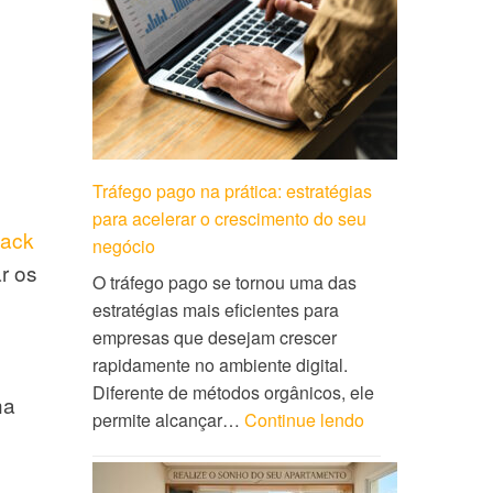
Tráfego pago na prática: estratégias
para acelerar o crescimento do seu
lack
negócio
ar os
O tráfego pago se tornou uma das
estratégias mais eficientes para
empresas que desejam crescer
rapidamente no ambiente digital.
Diferente de métodos orgânicos, ele
ha
permite alcançar…
Continue lendo