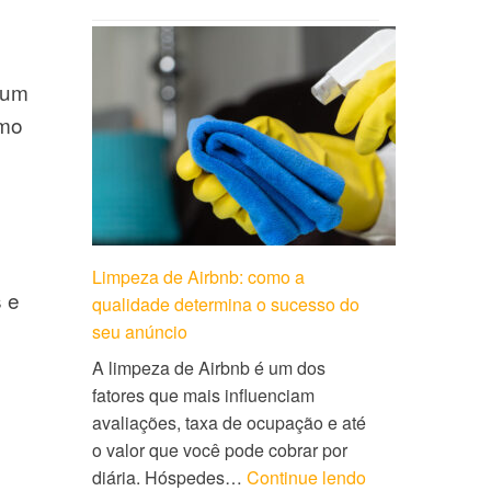
e um
omo
Limpeza de Airbnb: como a
s e
qualidade determina o sucesso do
seu anúncio
A limpeza de Airbnb é um dos
fatores que mais influenciam
avaliações, taxa de ocupação e até
o
o valor que você pode cobrar por
diária. Hóspedes…
Continue lendo