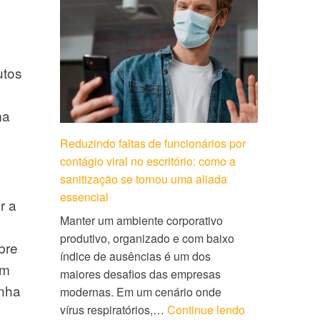
utos
ma
Reduzindo faltas de funcionários por
contágio viral no escritório: como a
sanitização se tornou uma aliada
essencial
r a
Manter um ambiente corporativo
s
produtivo, organizado e com baixo
bre
índice de ausências é um dos
em
maiores desafios das empresas
enha
modernas. Em um cenário onde
vírus respiratórios,…
Continue lendo