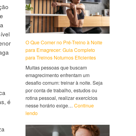
ação
ne
ja
ível
O Que Comer no Pré-Treino à Noite
enor
para Emagrecer: Guia Completo
raga
para Treinos Noturnos Eficientes
Muitas pessoas que buscam
emagrecimento enfrentam um
desafio comum: treinar à noite. Seja
por conta de trabalho, estudos ou
ca
rotina pessoal, realizar exercícios
s, é
nesse horário exige…
Continue
lendo
za