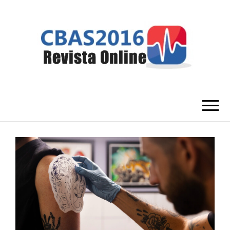
CBAS2016
Congresso Brasileiro de Amantes da
Saúde
REVISTA
ONLINE