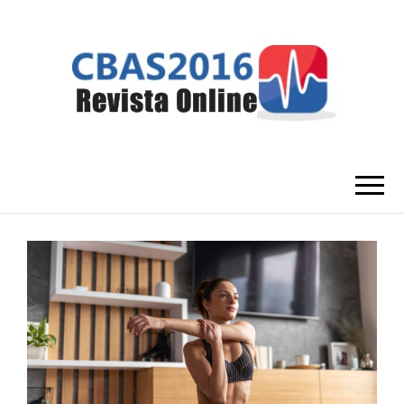
CBAS2016
Congresso Brasileiro de Amantes da
Saúde
REVISTA
ONLINE