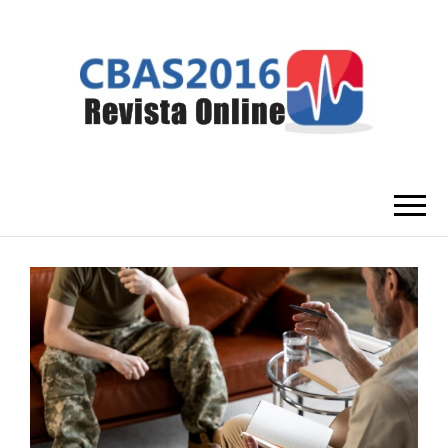
CBAS2016
Congresso Brasileiro de Amantes da
Saúde
REVISTA
ONLINE