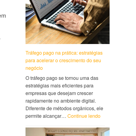
dem
a
Tráfego pago na prática: estratégias
para acelerar o crescimento do seu
negócio
O tráfego pago se tornou uma das
estratégias mais eficientes para
empresas que desejam crescer
rapidamente no ambiente digital.
Diferente de métodos orgânicos, ele
permite alcançar…
Continue lendo