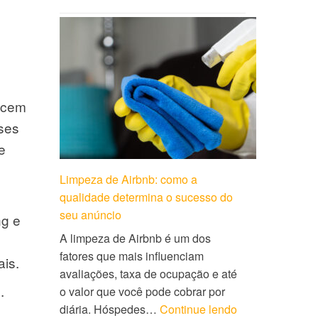
recem
sses
e
Limpeza de Airbnb: como a
qualidade determina o sucesso do
seu anúncio
ng e
A limpeza de Airbnb é um dos
fatores que mais influenciam
ais.
avaliações, taxa de ocupação e até
.
o valor que você pode cobrar por
diária. Hóspedes…
Continue lendo