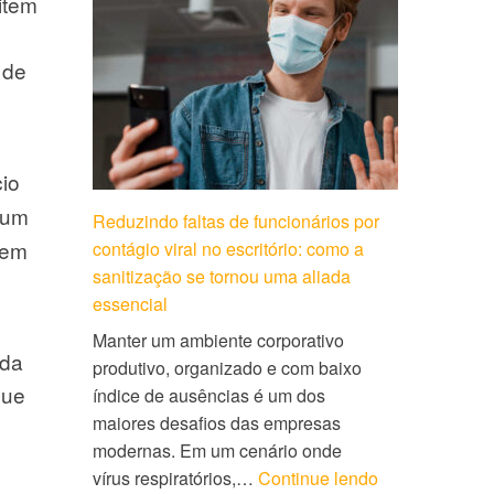
item
 de
cio
 um
Reduzindo faltas de funcionários por
 em
contágio viral no escritório: como a
sanitização se tornou uma aliada
essencial
Manter um ambiente corporativo
ada
produtivo, organizado e com baixo
que
índice de ausências é um dos
maiores desafios das empresas
modernas. Em um cenário onde
vírus respiratórios,…
Continue lendo