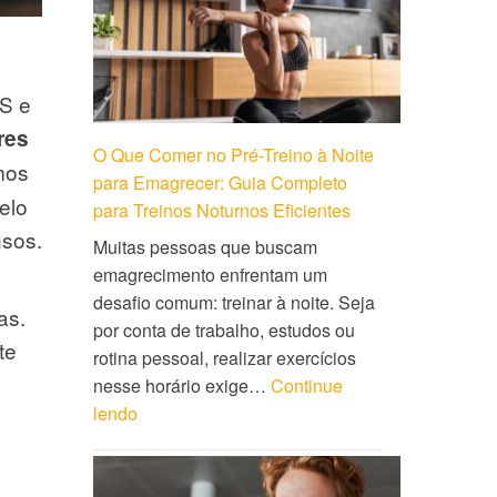
MS e
res
O Que Comer no Pré-Treino à Noite
mos
para Emagrecer: Guia Completo
elo
para Treinos Noturnos Eficientes
nsos.
Muitas pessoas que buscam
emagrecimento enfrentam um
desafio comum: treinar à noite. Seja
as.
por conta de trabalho, estudos ou
te
rotina pessoal, realizar exercícios
nesse horário exige…
Continue
lendo