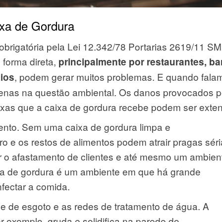
ixa de Gordura
 obrigatória pela Lei 12.342/78 Portarias 2619/11 S
 forma direta,
principalmente por restaurantes, ba
, podem gerar muitos problemas. E quando fala
cios
enas na questão ambiental. Os danos provocados p
raxas que a caixa de gordura recebe podem ser exte
nto. Sem uma caixa de gordura limpa e
 e os restos de alimentos podem atrair pragas séri
r o afastamento de clientes e até mesmo um ambien
aixa de gordura é um ambiente em que há grande
nfectar a comida.
e de esgoto e as redes de tratamento de água. A
r exemplo, gruda e solidifica na parede do