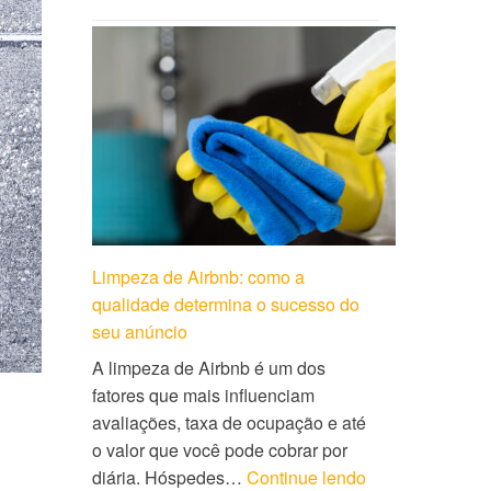
Limpeza de Airbnb: como a
qualidade determina o sucesso do
seu anúncio
A limpeza de Airbnb é um dos
fatores que mais influenciam
avaliações, taxa de ocupação e até
o valor que você pode cobrar por
diária. Hóspedes…
Continue lendo