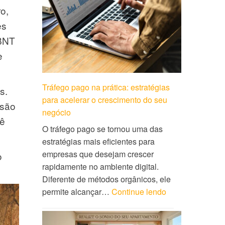
o,
es
ABNT
e
Tráfego pago na prática: estratégias
s.
para acelerar o crescimento do seu
isão
negócio
cê
O tráfego pago se tornou uma das
estratégias mais eficientes para
empresas que desejam crescer
o
rapidamente no ambiente digital.
Diferente de métodos orgânicos, ele
permite alcançar…
Continue lendo