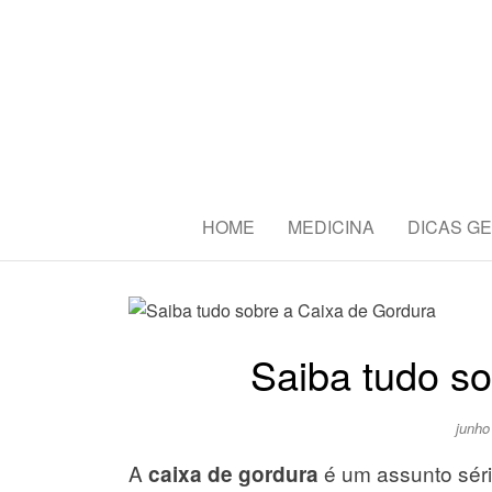
CBAS2016 
Congresso Brasileiro de Amant
HOME
MEDICINA
DICAS GE
Saiba tudo s
junho
A
é um assunto séri
caixa de gordura